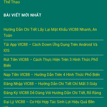
Thể Thao
BÀI VIẾT MỚI NHẤT
Hướng Dẫn Chi Tiết Lấy Lại Mật Khẩu VIC88 Nhanh, An
Toàn
Tải App VIC88 – Cách Down Ứng Dụng Trên Android Và
IOS
Rút Tiền VIC88 – Cách Thực Hiện Trên 3 Hình Thức Phổ
Biến
Nạp Tiền VIC88 – Hướng Dẫn Trên 4 Hình Thức Phổ Biến
Đăng Nhập VIC88 – Hướng Dẫn Chi Tiết Chỉ Mất 3 Giây
Đăng Ký VIC88 Dễ Dàng Với Hướng Dẫn Chi Tiết, Rõ Ràng
Đại Lý VIC88 – Cơ Hội Hợp Tác Sinh Lợi Hiệu Quả Bền