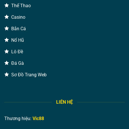
Thể Thao
Casino
Bắn Cá
Nổ Hũ
Lô Đề
Đá Gà
Sơ Đồ Trang Web
LIÊN HỆ
Thương hiệu:
Vic88