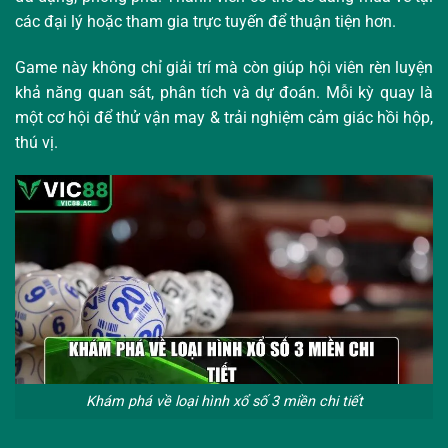
các đại lý hoặc tham gia trực tuyến để thuận tiện hơn.
Game này không chỉ giải trí mà còn giúp hội viên rèn luyện
khả năng quan sát, phân tích và dự đoán. Mỗi kỳ quay là
một cơ hội để thử vận may & trải nghiệm cảm giác hồi hộp,
thú vị.
Khám phá về loại hình xổ số 3 miền chi tiết