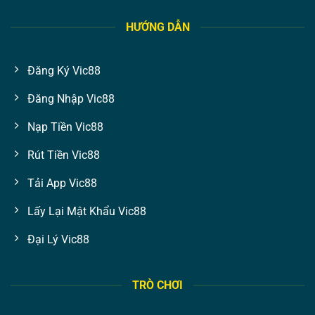
HƯỚNG DẪN
Đăng Ký Vic88
Đăng Nhập Vic88
Nạp Tiền Vic88
Rút Tiền Vic88
Tải App Vic88
Lấy Lại Mật Khẩu Vic88
Đại Lý Vic88
TRÒ CHƠI