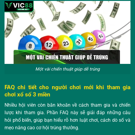
Một vài chiến thuật giúp dễ trúng
FAQ chi tiết cho người chơi mới khi tham gia
chơi xổ số 3 miền
Nhiều hội viên còn băn khoăn về cách tham gia và chiến
lược khi tham gia. Phần FAQ này sẽ giải đáp những câu
hỏi phổ biến, giúp bạn hiểu rõ hơn luật chơi, cách dò số và
mẹo nâng cao cơ hội trúng thưởng.